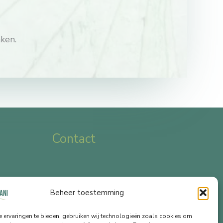
ken.
Contact
Arthur Matthyslaan 73
Beheer toestemming
2140 Borgerhout
ing
0473 55 18 60
 ervaringen te bieden, gebruiken wij technologieën zoals cookies om