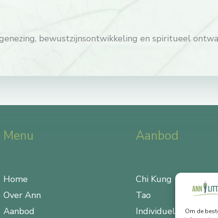
fgenezing, bewustzijnsontwikkeling en spiritueel ontwa
Menu
Aanbod
Home
Chi Kung
Over Ann
Tao
Aanbod
Individuele begeleid
Om de beste